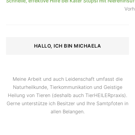
Schnelle, effektive Hilfe bei Kater Stupsi mit Niereninsuf
Vorh
HALLO, ICH BIN MICHAELA
Meine Arbeit und auch Leidenschaft umfasst die
Naturheilkunde, Tierkommunikation und Geistige
Heilung von Tieren (deshalb auch TierHEILERpraxis).
Gerne unterstütze ich Besitzer und Ihre Samtpfoten in
allen Belangen.